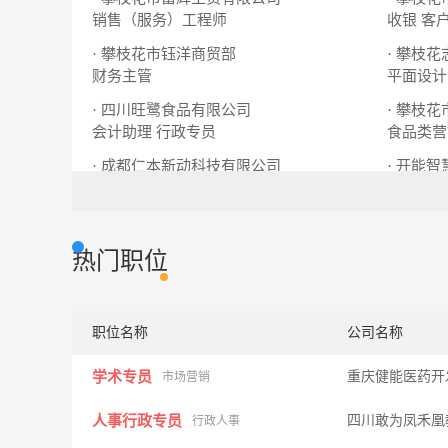
销售（服务）工程师
收银
客
· 攀枝花市钰洋商贸部
· 攀枝
财务主管
平面设计
· 四川旺鹭食品有限公司
· 攀枝
会计助理
行政专员
食品类营
· 成都仁本新动科技有限公司
· 开能
门店店长
办公室文职
资料员
热门职位
职位名称
公司名称
学术专员
重庆健能医药开
市场营销
人事行政专员
四川敢为凤禾凰
行政人事