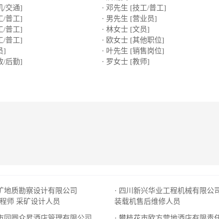
机/交通]
· 邓先生 [技工/普工]
工/普工]
· 男先生 [营业员]
工/普工]
· 林女士 [文员]
工/普工]
· 欧女士 [其他职位]
员]
· 叶先生 [销售岗位]
政/后勤]
· 罗女士 [教师]
百矿地质勘察设计有限公司
程师
采矿设计人员
装载机售后维修人员
花市同圆众昇酒店管理有限公司
· 攀枝花市欧方营地酒店有限责