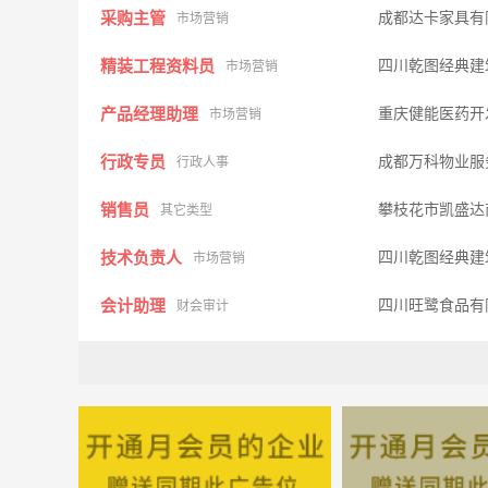
采购主管
成都达卡家具有
市场营销
精装工程资料员
四川乾图经典建
市场营销
产品经理助理
重庆健能医药开
市场营销
行政专员
成都万科物业服
行政人事
销售员
攀枝花市凯盛达
其它类型
技术负责人
四川乾图经典建
市场营销
会计助理
四川旺鹭食品有
财会审计
行政专员
四川玖越机器人
行政人事
操作工
攀枝花市盛瑞工
其它类型
门店店长
成都仁本新动科
市场营销