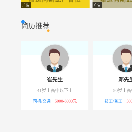
活动策划执行
四川省合途在线
设计策划
广告
广告
健康顾问
米易县平大生物
其它类型
简历推荐
火车站务员
河北驰阳
普通工人
平面设计师
攀枝花志宏广告
其它类型
收银
攀枝花市同圆众
其它类型
高低压配电设计员
四川欣三威光电
其他类型
崔先生
邓先
办公室主任
四川欣三威光电
行政人事
41岁
高中以下
50岁
高
结构设计工程师
成都阿尔刚雷科
其他类型
8000元
司机/交通
5000-8000元
技工/普工
50