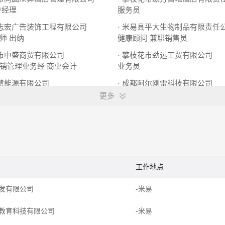
户经理
服务员
花志宏广告装饰工程有限公司
· 米易县平大生物制品有限责任
师
出纳
健康顾问
兼职销售员
花市中盛商贸有限公司
· 攀枝花市劲远工贸有限公司
销管理业务经
商业会计
业务员
智慧能源有限公司
· 成都阿尔刚雷科技有限公司
结构设计工程师
法务主管
更多
工作地点
发有限公司
-米易
教育科技有限公司
-米易