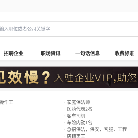
招聘企业
职场资讯
一句话信息
收费标准
线操作工
· 家庭保洁师
· 医药代表2名
· 客车司机
· 车险内勤1名
· 急招保洁，保安，客服，工程
· 店铺美工