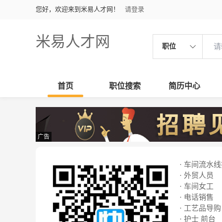
您好，欢迎来到米易人才网！
请登录
米易人才网
职位
首页
职位搜索
简历中心
广告
· 车间流水
· 外贸人员
· 车间女工
· 电话销售
· 工艺品导购
· 护士 前台